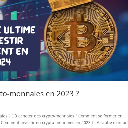
pto-monnaies en 2023 ?
es ? Où acheter des crypto-monnaies ? Comment se former en
Comment investir en crypto-monnaies en 2023 ? A l’aube d’un bu